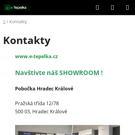
Přejít
Hledat
NÁKUP
na
KOŠÍK
obsah
Domů
/
Kontakty
Kontakty
www.e-tepelka.cz
Navštivte náš SHOWROOM !
Pobočka Hradec Králové
Pražská třída 12/78
500 03, Hradec Králové