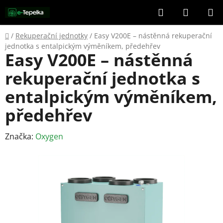
Přejít
Hledat
NÁKUP
na
KOŠÍK
obsah
Domů
/
Rekuperační jednotky
/
Easy V200E – nástěnná rekuperační
jednotka s entalpickým výměníkem, předehřev
Easy V200E – nástěnná
rekuperační jednotka s
entalpickým výměníkem,
předehřev
Značka:
Oxygen