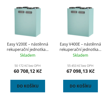
Easy V200E – nástěnná
Easy V400E – nástěnná
rekuperační jednotka s
rekuperační jednotka s
entalpickým
entalpickým
Skladem
Skladem
výměníkem,
výměníkem, předehřev
předehřev, s čidlem
50 172 Kč bez DPH
55 453 Kč bez DPH
60 708,12 Kč
67 098,13 Kč
CO2
DO KOŠÍKU
DO KOŠÍKU