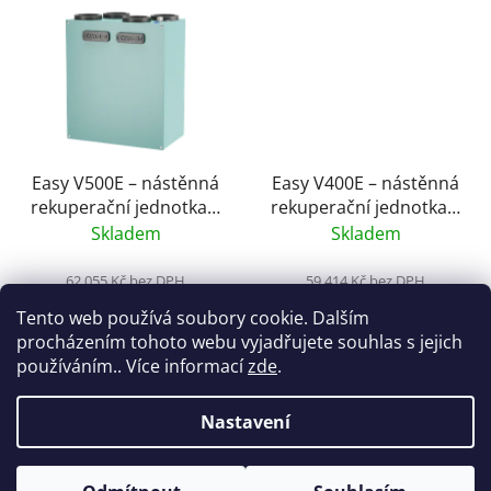
Easy V500E – nástěnná
Easy V400E – nástěnná
rekuperační jednotka s
rekuperační jednotka s
entalpickým
entalpickým
Skladem
Skladem
výměníkem,
výměníkem,
předehřev, s čidlem
předehřev, s čidlem
62 055 Kč bez DPH
59 414 Kč bez DPH
75 086,55 Kč
71 890,94 Kč
CO2
CO2
Tento web používá soubory cookie. Dalším
procházením tohoto webu vyjadřujete souhlas s jejich
používáním.. Více informací
zde
.
DO KOŠÍKU
DO KOŠÍKU
Nastavení
Z
Vytvořil Shoptet
á