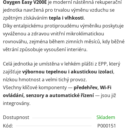
Oxygen Easy V200E
je moderní nástěnná rekuperační
jednotka navržená pro trvalou výměnu vzduchu se
zpětným získáváním
tepla i vlhkosti
.
Díky entalpickému protiproudému výměníku poskytuje
vyváženou a zdravou vnitřní mikroklimatickou
rovnováhu, zejména během zimních měsíců, kdy běžné
větrání způsobuje vysoušení interiéru.
Celá jednotka je umístěna v lehkém plášti z EPP, který
zajišťuje
výbornou tepelnou i akustickou izolaci
,
nízkou hmotnost a velmi tichý provoz.
Všechny klíčové komponenty —
předehřev, Wi-Fi
ovládání, senzory a automatické řízení
— jsou již
integrovány.
Dostupnost
Skladem
Kód:
P000151