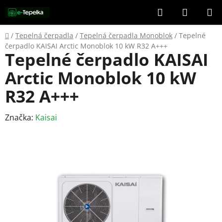
Přejít
Hledat
NÁKUP
na
KOŠÍK
obsah
Domů
/
Tepelná čerpadla
/
Tepelná čerpadla Monoblok
/
Tepelné
čerpadlo KAISAI Arctic Monoblok 10 kW R32 A+++
Tepelné čerpadlo KAISAI
Arctic Monoblok 10 kW
R32 A+++
Značka:
Kaisai