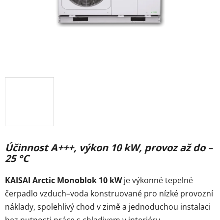
Účinnost A+++, výkon 10 kW, provoz až do –
25 °C
KAISAI Arctic Monoblok 10 kW
je výkonné tepelné
čerpadlo vzduch–voda konstruované pro nízké provozní
náklady, spolehlivý chod v zimě a jednoduchou instalaci
bez nutnosti práce s chladivem v interiéru.