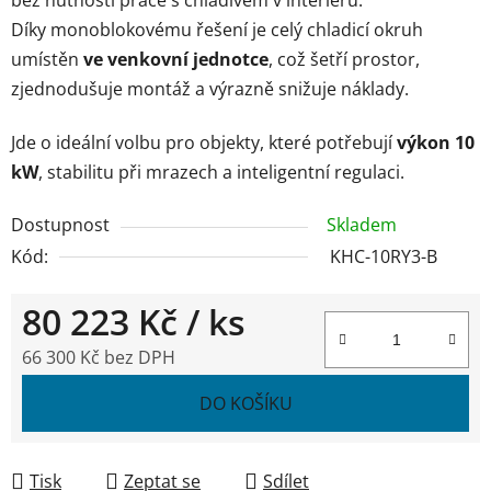
Díky monoblokovému řešení je celý chladicí okruh
umístěn
ve venkovní jednotce
, což šetří prostor,
zjednodušuje montáž a výrazně snižuje náklady.
Jde o ideální volbu pro objekty, které potřebují
výkon 10
kW
, stabilitu při mrazech a inteligentní regulaci.
Dostupnost
Skladem
Kód:
KHC-10RY3-B
80 223 Kč
/ ks
66 300 Kč bez DPH
Měrná cena:
DO KOŠÍKU
Tisk
Zeptat se
Sdílet