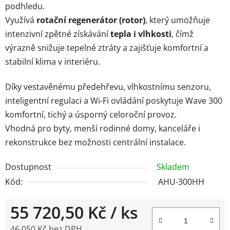
podhledu.
Využívá
rotační regenerátor (rotor)
, který umožňuje
intenzivní zpětné získávání
tepla i vlhkosti
, čímž
výrazně snižuje tepelné ztráty a zajišťuje komfortní a
stabilní klima v interiéru.
Díky vestavěnému předehřevu, vlhkostnímu senzoru,
inteligentní regulaci a Wi-Fi ovládání poskytuje Wave 300
komfortní, tichý a úsporný celoroční provoz.
Vhodná pro byty, menší rodinné domy, kanceláře i
rekonstrukce bez možnosti centrální instalace.
Dostupnost
Skladem
Kód:
AHU-300HH
55 720,50 Kč
/ ks
46 050 Kč bez DPH