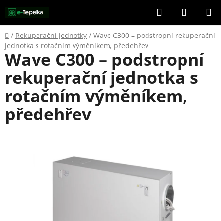
Přejít
Hledat
NÁKUP
na
KOŠÍK
obsah
Domů
/
Rekuperační jednotky
/
Wave C300 – podstropní rekuperační
jednotka s rotačním výměníkem, předehřev
Wave C300 – podstropní
rekuperační jednotka s
rotačním výměníkem,
předehřev